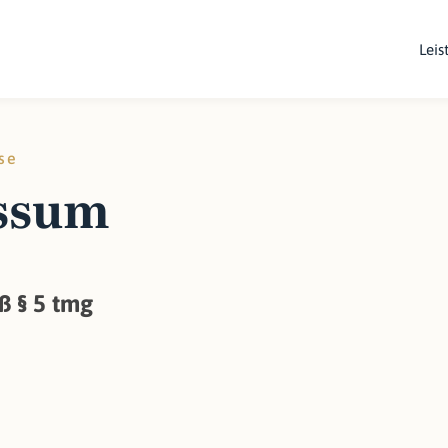
Leis
se
ssum
 § 5 tmg