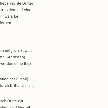
rheberrechte Dritter
e trotzdem auf eine
inweis. Bei
fernen.
en möglich. Soweit
mail-Adressen)
en werden ohne Ihre
ation per E-Mail)
rch Dritte ist nicht
ch Dritte zur
lien wird hiermit