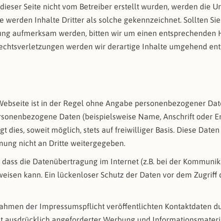
 dieser Seite nicht vom Betreiber erstellt wurden, werden die U
e werden Inhalte Dritter als solche gekennzeichnet. Sollten Si
ung aufmerksam werden, bitten wir um einen entsprechenden H
chtsverletzungen werden wir derartige Inhalte umgehend ent
Webseite ist in der Regel ohne Angabe personenbezogener Dat
ersonenbezogene Daten (beispielsweise Name, Anschrift oder E
t dies, soweit möglich, stets auf freiwilliger Basis. Diese Dat
ung nicht an Dritte weitergegeben.
, dass die Datenübertragung im Internet (z.B. bei der Kommunik
eisen kann. Ein lückenloser Schutz der Daten vor dem Zugriff du
hmen der Impressumspflicht veröffentlichten Kontaktdaten dur
 ausdrücklich angeforderter Werbung und Informationsmateria