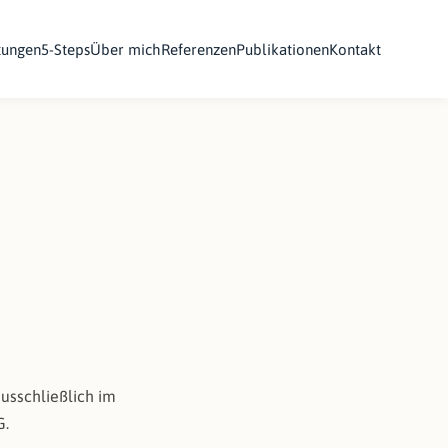
tungen
5-Steps
Über mich
Referenzen
Publikationen
Kontakt
usschließlich im
G.