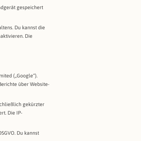
ndgerät gespeichert
ltens. Du kannst die
ktivieren. Die
mited („Google“).
erichte über Website-
chließlich gekürzter
t. Die IP-
a DSGVO. Du kannst