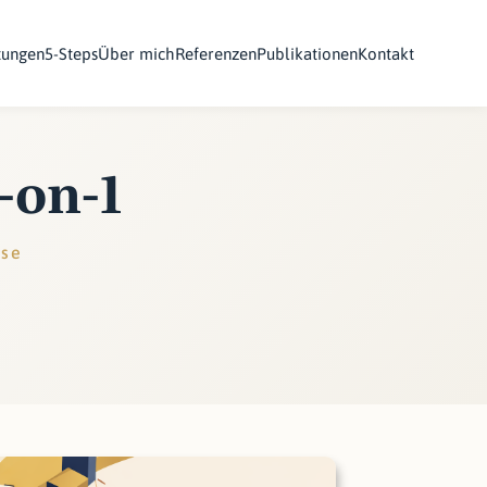
tungen
5-Steps
Über mich
Referenzen
Publikationen
Kontakt
-on-1
sse