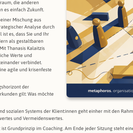
Traum, die anderen
 es einfach Zukunft.
 einer Mischung aus
rategischer Analyse durch
st es, dass Sie und Ihr
ern als gestaltbaren
Mit Thanasis Kalaitzis
liche Werte und
einander verbindet.
ne agile und krisenfeste
gshorizont der
 erkunden gilt: Was möchte
und sozialen Systems der Klient:innen geht einher mit den Rahm
wertes und Vermeidenswertes.
ist Grundprinzip im Coaching. Am Ende jeder Sitzung steht ein