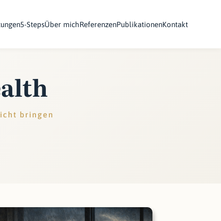
tungen
5-Steps
Über mich
Referenzen
Publikationen
Kontakt
alth
icht bringen